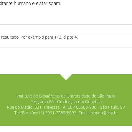
sitante humano e evitar spam.
resultado. Por exemplo para 1+3, digite 4.
Instituto de Biociências da Universidade de São Paulo
Programa Pós-Graduação em Genética
Rua do Matão, 321, Travessa 14, CEP 05508-900 - São Paulo, SP
Tel./Fax: (0xx11) 3091-7582/8093 Email:
biogen@usp.br