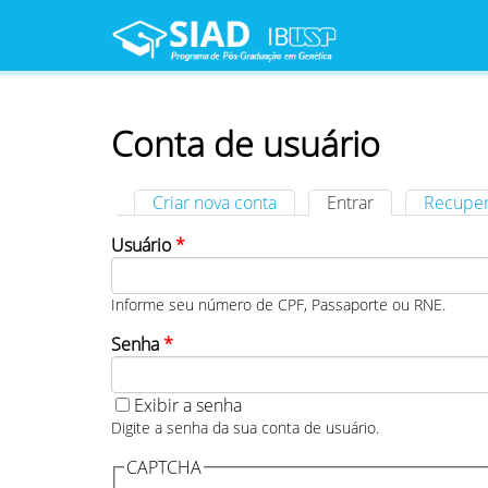
Pular para o conteúdo principal
Menu principal
Conta de usuário
Criar nova conta
Entrar
(aba ativa)
Recuper
Abas primárias
Usuário
*
Informe seu número de CPF, Passaporte ou RNE.
Senha
*
Exibir a senha
Digite a senha da sua conta de usuário.
CAPTCHA