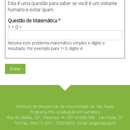
Esta é uma questão para saber se você é um visitante
humano e evitar spam.
Questão de Matemática
*
1 + 0 =
Resolva este problema matemático simples e digite o
resultado. Por exemplo para 1+3, digite 4.
Instituto de Biociências da Universidade de São Paulo
Programa Pós-Graduação em Genética
Rua do Matão, 321, Travessa 14, CEP 05508-900 - São Paulo, SP
Tel./Fax: (0xx11) 3091-7582/8093 Email:
biogen@usp.br