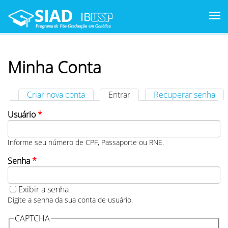
Pular para o conteúdo principal
Minha Conta
Criar nova conta
Entrar
(aba ativa)
Recuperar senha
Abas primárias
Usuário
*
Informe seu número de CPF, Passaporte ou RNE.
Senha
*
Exibir a senha
Digite a senha da sua conta de usuário.
CAPTCHA